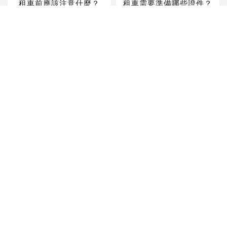
租車前應該注意什麼？
租車需要準備哪些證件？
包車旅遊有哪些好處？
商務包車適合哪些族群？
上一頁