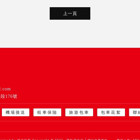
上一頁
l.com
段176號
機場接送
租車保險
旅遊包車
包車花絮
聯