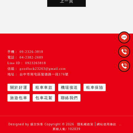
上一頁
09-2326-3818
04-2382-2689
0923263818
goodluck23263@gmail.com
台中市南屯區龍德路一段176號
關於好運
租車車款
機場接送
租車保險
旅遊包車
包車花絮
聯絡我們
租車公司
台中租車公司
南屯租車公司
租車推薦
台中租車推薦
Designed by
揚京快客
Copyright © 2026
隱私權政策
網站使用條款
..
累積人氣: 102039